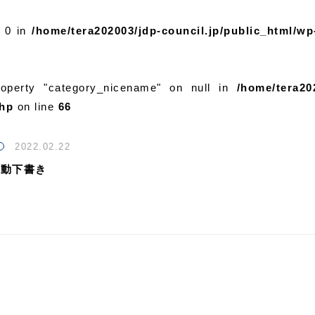
y 0 in
/home/tera202003/jdp-council.jp/public_html/wp
roperty "category_nicename" on null in
/home/tera20
php
on line
66
2022.02.22
自動下書き