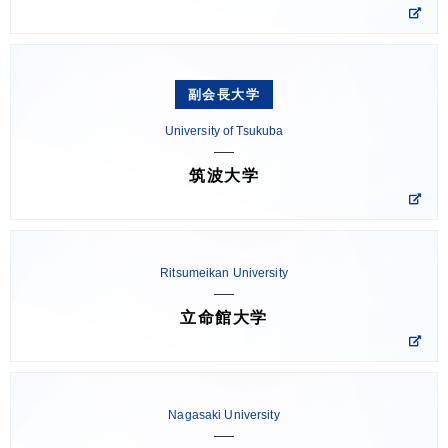
副会長大学
University of Tsukuba
筑波大学
Ritsumeikan University
立命館大学
Nagasaki University